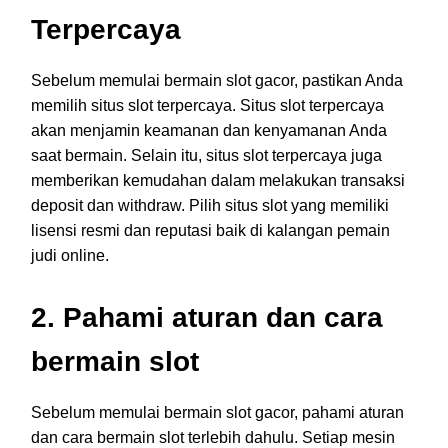
Terpercaya
Sebelum memulai bermain slot gacor, pastikan Anda
memilih situs slot terpercaya. Situs slot terpercaya
akan menjamin keamanan dan kenyamanan Anda
saat bermain. Selain itu, situs slot terpercaya juga
memberikan kemudahan dalam melakukan transaksi
deposit dan withdraw. Pilih situs slot yang memiliki
lisensi resmi dan reputasi baik di kalangan pemain
judi online.
2. Pahami aturan dan cara
bermain slot
Sebelum memulai bermain slot gacor, pahami aturan
dan cara bermain slot terlebih dahulu. Setiap mesin