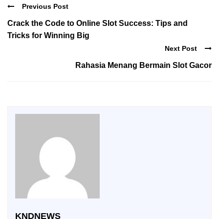
Previous Post
Crack the Code to Online Slot Success: Tips and
Tricks for Winning Big
Next Post
Rahasia Menang Bermain Slot Gacor
KNDNEWS