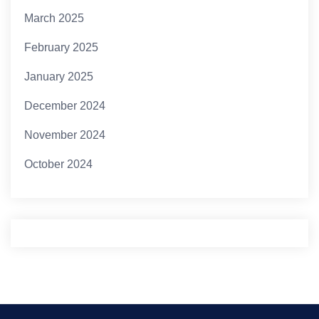
March 2025
February 2025
January 2025
December 2024
November 2024
October 2024