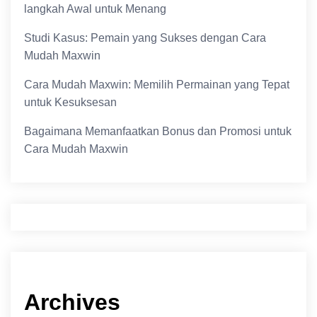
langkah Awal untuk Menang
Studi Kasus: Pemain yang Sukses dengan Cara
Mudah Maxwin
Cara Mudah Maxwin: Memilih Permainan yang Tepat
untuk Kesuksesan
Bagaimana Memanfaatkan Bonus dan Promosi untuk
Cara Mudah Maxwin
Archives