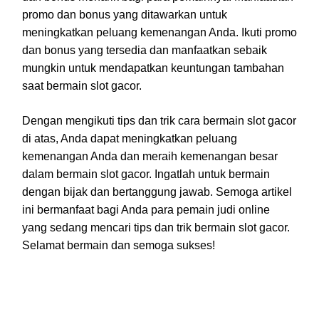
promo dan bonus yang ditawarkan untuk
meningkatkan peluang kemenangan Anda. Ikuti promo
dan bonus yang tersedia dan manfaatkan sebaik
mungkin untuk mendapatkan keuntungan tambahan
saat bermain slot gacor.
Dengan mengikuti tips dan trik cara bermain slot gacor
di atas, Anda dapat meningkatkan peluang
kemenangan Anda dan meraih kemenangan besar
dalam bermain slot gacor. Ingatlah untuk bermain
dengan bijak dan bertanggung jawab. Semoga artikel
ini bermanfaat bagi Anda para pemain judi online
yang sedang mencari tips dan trik bermain slot gacor.
Selamat bermain dan semoga sukses!