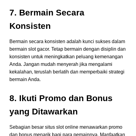
7. Bermain Secara
Konsisten
Bermain secara konsisten adalah kunci sukses dalam
bermain slot gacor. Tetap bermain dengan disiplin dan
konsisten untuk meningkatkan peluang kemenangan
Anda. Jangan mudah menyerah jika mengalami
kekalahan, teruslah berlatih dan memperbaiki strategi
bermain Anda.
8. Ikuti Promo dan Bonus
yang Ditawarkan
Sebagian besar situs slot online menawarkan promo
dan bonus menarik bagi para pemainnya. Manfaatkan