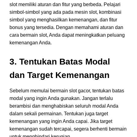
slot memiliki aturan dan fitur yang berbeda. Pelajari
simbol-simbol yang ada pada mesin slot, kombinasi
simbol yang menghasilkan kemenangan, dan fitur
bonus yang tersedia. Dengan memahami aturan dan
cara bermain slot, Anda dapat meningkatkan peluang
kemenangan Anda.
3. Tentukan Batas Modal
dan Target Kemenangan
Sebelum memulai bermain slot gacor, tentukan batas
modal yang ingin Anda gunakan. Jangan terlalu
berambisi dan menghabiskan seluruh modal Anda
dalam sekali permainan. Tentukan juga target
kemenangan yang ingin Anda capai. Jika target
kemenangan sudah tercapai, segera berhenti bermain
untuk menghindari kerugian.