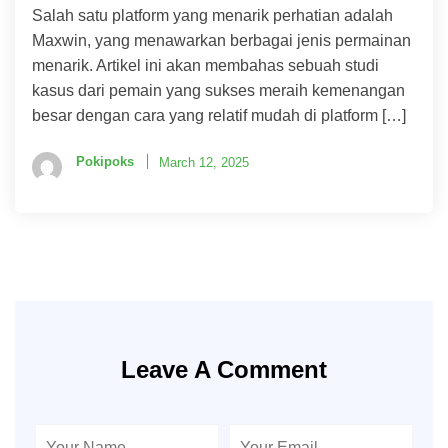
Salah satu platform yang menarik perhatian adalah
Maxwin, yang menawarkan berbagai jenis permainan
menarik. Artikel ini akan membahas sebuah studi
kasus dari pemain yang sukses meraih kemenangan
besar dengan cara yang relatif mudah di platform […]
Pokipoks
March 12, 2025
Leave A Comment