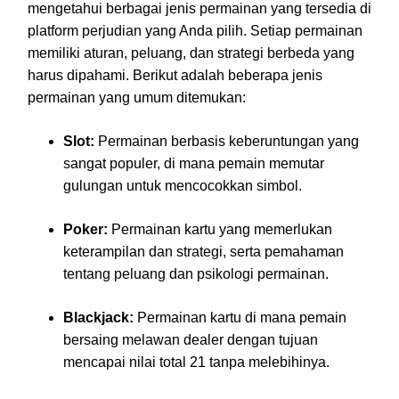
mengetahui berbagai jenis permainan yang tersedia di
platform perjudian yang Anda pilih. Setiap permainan
memiliki aturan, peluang, dan strategi berbeda yang
harus dipahami. Berikut adalah beberapa jenis
permainan yang umum ditemukan:
Slot:
Permainan berbasis keberuntungan yang
sangat populer, di mana pemain memutar
gulungan untuk mencocokkan simbol.
Poker:
Permainan kartu yang memerlukan
keterampilan dan strategi, serta pemahaman
tentang peluang dan psikologi permainan.
Blackjack:
Permainan kartu di mana pemain
bersaing melawan dealer dengan tujuan
mencapai nilai total 21 tanpa melebihinya.