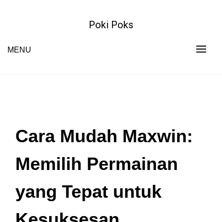
Skip
to
Poki Poks
content
MENU
Cara Mudah Maxwin:
Memilih Permainan
yang Tepat untuk
Kesuksesan