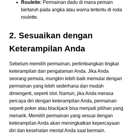
Roulette:
Permainan dadu di mana pemain
bertaruh pada angka atau warna tertentu di roda
roulette.
2. Sesuaikan dengan
Keterampilan Anda
Sebelum memilih permainan, pertimbangkan tingkat
keterampilan dan pengalaman Anda. Jika Anda
seorang pemula, mungkin lebih baik memulai dengan
permainan yang lebih sederhana dan mudah
dimengerti, seperti slot. Namun, jika Anda merasa
percaya diri dengan keterampilan Anda, permainan
seperti poker atau blackjack bisa menjadi pilihan yang
menarik. Memilih permainan yang sesuai dengan
keterampilan Anda akan meningkatkan kepercayaan
diri dan kesehatan mental Anda saat bermain.