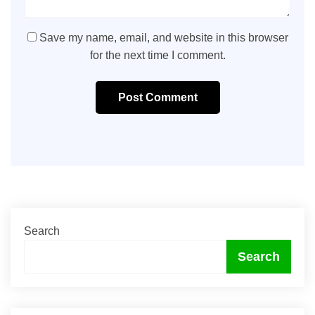
Save my name, email, and website in this browser
for the next time I comment.
Post Comment
Search
Search