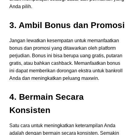
Anda pilih.
3. Ambil Bonus dan Promosi
Jangan lewatkan kesempatan untuk memanfaatkan
bonus dan promosi yang ditawarkan oleh platform
perjudian. Bonus ini bisa berupa uang gratis, putaran
gratis, atau bahkan cashback. Memanfaatkan bonus
ini dapat memberikan dorongan ekstra untuk bankroll
Anda dan meningkatkan peluang maxwin.
4. Bermain Secara
Konsisten
Satu cara untuk meningkatkan keterampilan Anda
adalah dengan bermain secara konsisten. Semakin