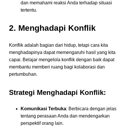
dan memahami reaksi Anda terhadap situasi
tertentu.
2. Menghadapi Konflik
Konflik adalah bagian dari hidup, tetapi cara kita
menghadapinya dapat memengaruhi hasil yang kita
capai. Belajar mengelola konflik dengan baik dapat
membantu memberi ruang bagi kolaborasi dan
pertumbuhan.
Strategi Menghadapi Konflik:
Komunikasi Terbuka
: Berbicara dengan jelas
tentang perasaan Anda dan mendengarkan
perspektif orang lain.