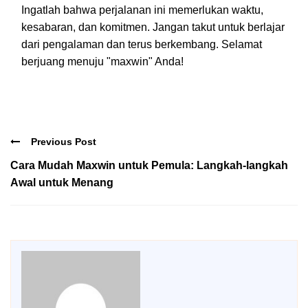
Ingatlah bahwa perjalanan ini memerlukan waktu,
kesabaran, dan komitmen. Jangan takut untuk berlajar
dari pengalaman dan terus berkembang. Selamat
berjuang menuju "maxwin" Anda!
Previous Post
Cara Mudah Maxwin untuk Pemula: Langkah-langkah
Awal untuk Menang