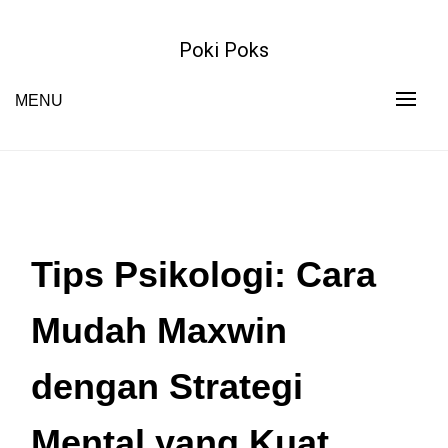
Skip
to
Poki Poks
content
MENU
Tips Psikologi: Cara
Mudah Maxwin
dengan Strategi
Mental yang Kuat