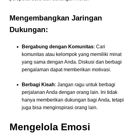
Mengembangkan Jaringan
Dukungan:
Bergabung dengan Komunitas
: Cari
komunitas atau kelompok yang memiliki minat
yang sama dengan Anda. Diskusi dan berbagi
pengalaman dapat memberikan motivasi.
Berbagi Kisah
: Jangan ragu untuk berbagi
perjalanan Anda dengan orang lain. Ini tidak
hanya memberikan dukungan bagi Anda, tetapi
juga bisa menginspirasi orang lain.
Mengelola Emosi