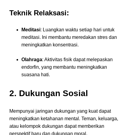
Teknik Relaksasi:
Meditasi
: Luangkan waktu setiap hari untuk
meditasi. Ini membantu meredakan stres dan
meningkatkan konsentrasi.
Olahraga
: Aktivitas fisik dapat melepaskan
endorfin, yang membantu meningkatkan
suasana hati.
2. Dukungan Sosial
Mempunyai jaringan dukungan yang kuat dapat
meningkatkan ketahanan mental. Teman, keluarga,
atau kelompok dukungan dapat memberikan
perspektif baru dan dukungan moral.