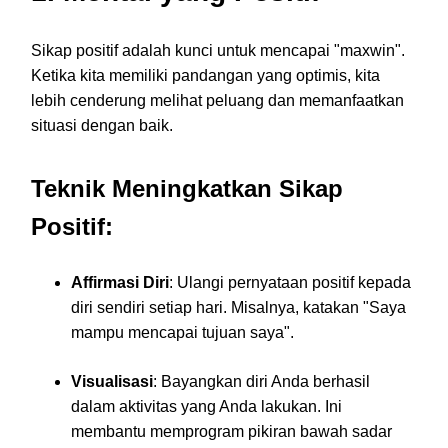
Sikap positif adalah kunci untuk mencapai "maxwin".
Ketika kita memiliki pandangan yang optimis, kita
lebih cenderung melihat peluang dan memanfaatkan
situasi dengan baik.
Teknik Meningkatkan Sikap
Positif:
Affirmasi Diri
: Ulangi pernyataan positif kepada
diri sendiri setiap hari. Misalnya, katakan "Saya
mampu mencapai tujuan saya".
Visualisasi
: Bayangkan diri Anda berhasil
dalam aktivitas yang Anda lakukan. Ini
membantu memprogram pikiran bawah sadar