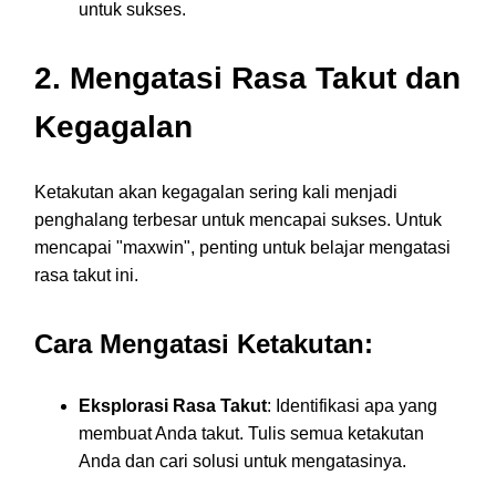
untuk sukses.
2. Mengatasi Rasa Takut dan
Kegagalan
Ketakutan akan kegagalan sering kali menjadi
penghalang terbesar untuk mencapai sukses. Untuk
mencapai "maxwin", penting untuk belajar mengatasi
rasa takut ini.
Cara Mengatasi Ketakutan:
Eksplorasi Rasa Takut
: Identifikasi apa yang
membuat Anda takut. Tulis semua ketakutan
Anda dan cari solusi untuk mengatasinya.