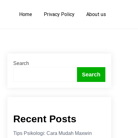
Home
Privacy Policy
About us
Search
Search
Recent Posts
Tips Psikologi: Cara Mudah Maxwin