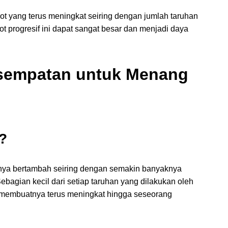
ckpot yang terus meningkat seiring dengan jumlah taruhan
t progresif ini dapat sangat besar dan menjadi daya
esempatan untuk Menang
f?
lainya bertambah seiring dengan semakin banyaknya
ebagian kecil dari setiap taruhan yang dilakukan oleh
 membuatnya terus meningkat hingga seseorang