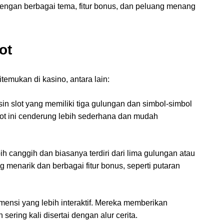
ngan berbagai tema, fitur bonus, dan peluang menang
ot
temukan di kasino, antara lain:
sin slot yang memiliki tiga gulungan dan simbol-simbol
Slot ini cenderung lebih sederhana dan mudah
ebih canggih dan biasanya terdiri dari lima gulungan atau
g menarik dan berbagai fitur bonus, seperti putaran
dimensi yang lebih interaktif. Mereka memberikan
ering kali disertai dengan alur cerita.