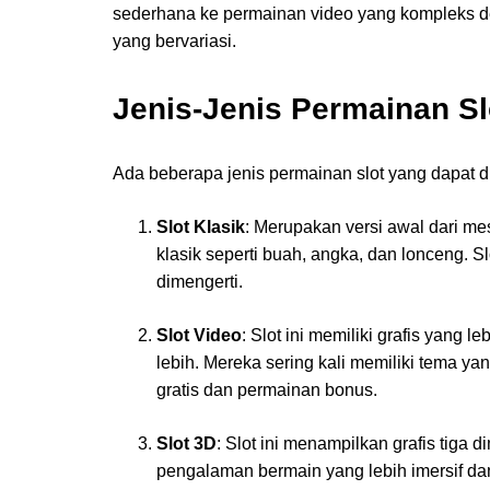
sederhana ke permainan video yang kompleks de
yang bervariasi.
Jenis-Jenis Permainan Sl
Ada beberapa jenis permainan slot yang dapat di
Slot Klasik
: Merupakan versi awal dari me
klasik seperti buah, angka, dan lonceng. 
dimengerti.
Slot Video
: Slot ini memiliki grafis yang l
lebih. Mereka sering kali memiliki tema yan
gratis dan permainan bonus.
Slot 3D
: Slot ini menampilkan grafis tiga 
pengalaman bermain yang lebih imersif dan s