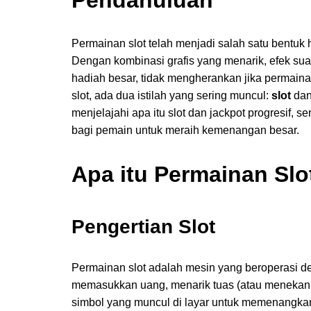
Permainan slot telah menjadi salah satu bentuk h
Dengan kombinasi grafis yang menarik, efek s
hadiah besar, tidak mengherankan jika permaina
slot, ada dua istilah yang sering muncul:
slot
da
menjelajahi apa itu slot dan jackpot progresif
bagi pemain untuk meraih kemenangan besar.
Apa itu Permainan Slo
Pengertian Slot
Permainan slot adalah mesin yang beroperasi 
memasukkan uang, menarik tuas (atau menekan 
simbol yang muncul di layar untuk memenangkan h