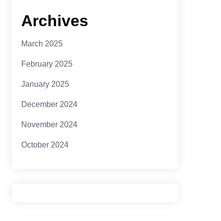
Archives
March 2025
February 2025
January 2025
December 2024
November 2024
October 2024