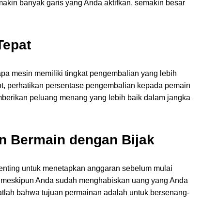
akin banyak garis yang Anda aktifkan, semakin besar
Tepat
pa mesin memiliki tingkat pengembalian yang lebih
slot, perhatikan persentase pengembalian kepada pemain
mberikan peluang menang yang lebih baik dalam jangka
n Bermain dengan Bijak
 penting untuk menetapkan anggaran sebelum mulai
in meskipun Anda sudah menghabiskan uang yang Anda
gatlah bahwa tujuan permainan adalah untuk bersenang-