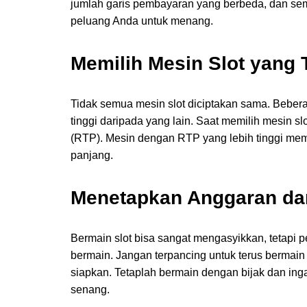
jumlah garis pembayaran yang berbeda, dan sem
peluang Anda untuk menang.
Memilih Mesin Slot yang 
Tidak semua mesin slot diciptakan sama. Bebera
tinggi daripada yang lain. Saat memilih mesin 
(RTP). Mesin dengan RTP yang lebih tinggi me
panjang.
Menetapkan Anggaran da
Bermain slot bisa sangat mengasyikkan, tetapi
bermain. Jangan terpancing untuk terus berma
siapkan. Tetaplah bermain dengan bijak dan in
senang.