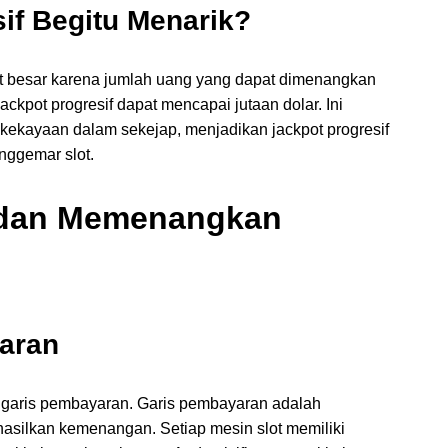
if Begitu Menarik?
gat besar karena jumlah uang yang dapat dimenangkan
ckpot progresif dapat mencapai jutaan dolar. Ini
kekayaan dalam sekejap, menjadikan jackpot progresif
nggemar slot.
 dan Memenangkan
aran
 garis pembayaran. Garis pembayaran adalah
asilkan kemenangan. Setiap mesin slot memiliki