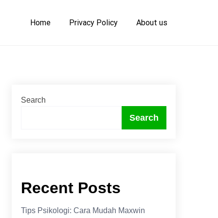
Home
Privacy Policy
About us
Search
Search
Recent Posts
Tips Psikologi: Cara Mudah Maxwin