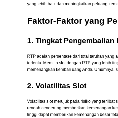
yang lebih baik dan meningkatkan peluang kem
Faktor-Faktor yang Pe
1.
Tingkat Pengembalian 
RTP adalah persentase dari total taruhan yang
tertentu. Memilih slot dengan RTP yang lebih t
memenangkan kembali uang Anda. Umumnya, slo
2.
Volatilitas Slot
Volatilitas slot merujuk pada risiko yang terlibat
rendah cenderung memberikan kemenangan kecil s
tinggi dapat memberikan kemenangan besar tetap