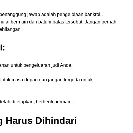
g bertanggung jawab adalah pengelolaan bankroll.
lai bermain dan patuhi batas tersebut. Jangan pernah
ehilangan.
l:
anan untuk pengeluaran judi Anda.
ntuk masa depan dan jangan tergoda untuk
elah ditetapkan, berhenti bermain.
 Harus Dihindari