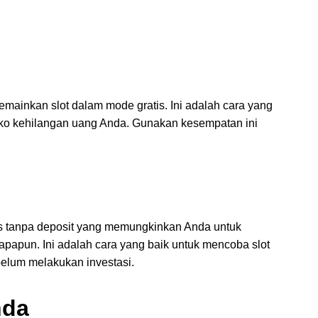
mainkan slot dalam mode gratis. Ini adalah cara yang
iko kehilangan uang Anda. Gunakan kesempatan ini
s tanpa deposit yang memungkinkan Anda untuk
apapun. Ini adalah cara yang baik untuk mencoba slot
elum melakukan investasi.
nda